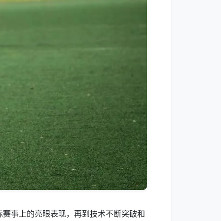
际赛事上的亮眼表现，再到技术不断突破和