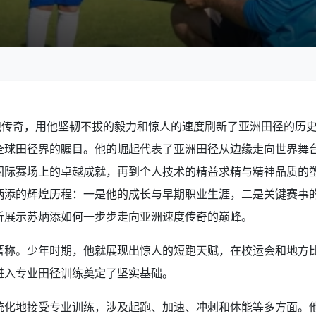
短跑传奇，用他坚韧不拔的毅力和惊人的速度刷新了亚洲田径的历
全球田径界的瞩目。他的崛起代表了亚洲田径从边缘走向世界舞
国际赛场上的卓越成就，再到个人技术的精益求精与精神品质的
炳添的辉煌历程：一是他的成长与早期职业生涯，二是关键赛事
析展示苏炳添如何一步步走向亚洲速度传奇的巅峰。
著称。少年时期，他就展现出惊人的短跑天赋，在校运会和地方
进入专业田径训练奠定了坚实基础。
统化地接受专业训练，涉及起跑、加速、冲刺和体能等多方面。