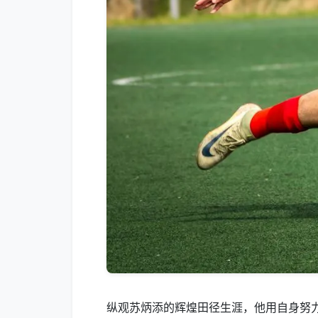
纵观苏炳添的辉煌田径生涯，他用自身努