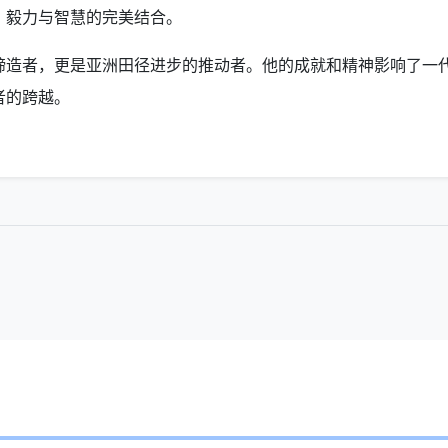
、毅力与智慧的完美结合。
缔造者，更是亚洲田径进步的推动者。他的成就和精神影响了一
者的跨越。