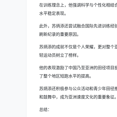
在训练理念上，他强调科学与个性化相结
水平稳定表现。
此外，苏炳添还尝试融合国际先进训练经
刷新纪录的重要原因。
苏炳添的成就不仅是个人荣耀，更对整个
轻运动员树立了榜样。
他的表现激励了中国乃至亚洲的田径项目
了整个地区短跑水平的提高。
苏炳添还积极参与公众活动和青少年田径
和鼓舞中，成为亚洲速度文化的重要象征
总结：